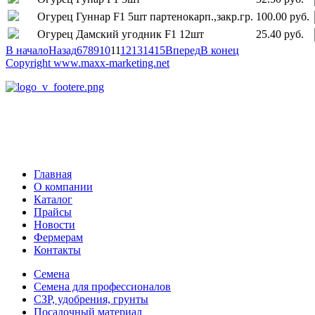
Огурец Гуннар F1 5шт партенокарп.,закр.гр.
100.00 руб.
Огурец Дамский угодник F1 12шт
25.40 руб.
В начало
Назад
6
7
8
9
10
11
12
13
14
15
Вперед
В конец
Copyright www.maxx-marketing.net
Главная
О компании
Каталог
Прайсы
Новости
Фермерам
Контакты
Семена
Семена для профессионалов
СЗР, удобрения, грунты
Посадочный материал