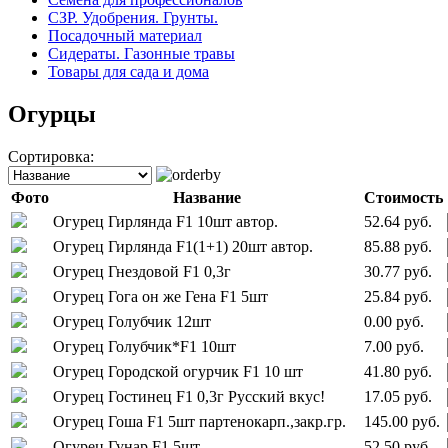
СЗР. Удобрения. Грунты.
Посадочный материал
Сидераты. Газонные травы
Товары для сада и дома
Огурцы
Сортировка:
Фото
Название
Стоимость
Огурец Гирлянда F1 10шт автор.
52.64 руб.
Огурец Гирлянда F1(1+1) 20шт автор.
85.88 руб.
Огурец Гнездовой F1 0,3г
30.77 руб.
Огурец Гога он же Гена F1 5шт
25.84 руб.
Огурец Голубчик 12шт
0.00 руб.
Огурец Голубчик*F1 10шт
7.00 руб.
Огурец Городской огурчик F1 10 шт
41.80 руб.
Огурец Гостинец F1 0,3г Русский вкус!
17.05 руб.
Огурец Гоша F1 5шт партенокарп.,закр.гр.
145.00 руб.
Огурец Гунар F1 5шт
52.50 руб.